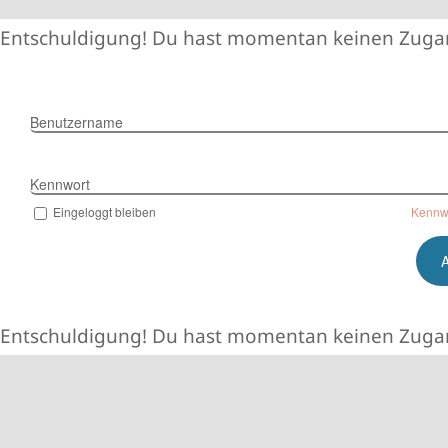
Zum
Entschuldigung! Du hast momentan keinen Zugan
Inhalt
springen
Benutzername
Kennwort
Eingeloggt bleiben
Kennw
Entschuldigung! Du hast momentan keinen Zugan